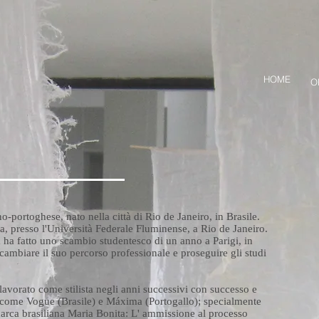
HOME
O
no-portoghese, nato nella città di Rio de Janeiro, in Brasile.
a, presso l'Università Federale Fluminense, a Rio de Janeiro.
 ha fatto uno scambio studentesco di un anno a Parigi, in
 cambiare il suo percorso professionale e proseguire gli studi
a lavorato come stilista negli anni successivi con successo e
e come Vogue (Brasile) e Máxima (Portogallo); specialmente
marca brasiliana Maria Bonita: L' ammissione al processo