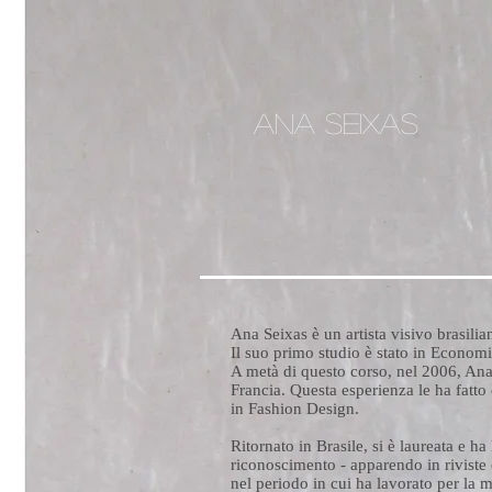
ANA SEIXAS
Ana Seixas è un artista visivo brasilia
Il suo primo studio è stato in Economi
A metà di questo corso, nel 2006, Ana
Francia. Questa esperienza le ha fatto
in Fashion Design.
Ritornato in Brasile, si è laureata e h
riconoscimento - apparendo in rivist
nel periodo in cui ha lavorato per la 