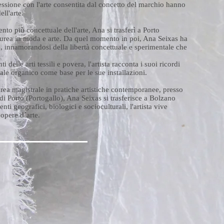
essione con l'arte consentita dal concetto del marchio hanno
ll'arte.
to più concettuale dell'arte, Ana si trasferì a Porto
laurea in moda e arte. Da quel momento in poi, Ana Seixas ha
a, innamorandosi della libertà concettuale e sperimentale che
 delle arti tessili e povera, l'artista racconta i suoi ricordi
iale organico come base per le sue installazioni.
rea magistrale in pratiche artistiche contemporanee, presso
 di Porto (Portogallo), Ana Seixas si trasferisce a Bolzano
menti geografici, biologici e socioculturali, l'artista vive
 opere d´arte.